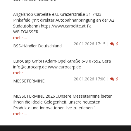
Angelshop Carpelite e.U. Grazerstraße 31 7423
Pinkafeld (mit direkter Autobahnanbringung an der A2
Südautobahn) https://www.carpelite.at Fa.
WEITGASSER
mehr ...
|
Kommen
20.01.2026 17:15
0
BSS-Händler Deutschland
EuroCarp GmbH Adam-Opel-Straße 6-8 07552 Gera
info@eurocarp.de www.eurocarp.de
mehr ...
|
Kommen
20.01.2026 17:00
0
MESSETERMINE
MESSETERMINE 2026 „Unsere Messetermine bieten
Ihnen die ideale Gelegenheit, unsere neuesten
Produkte und Innovationen live zu erleben.“
mehr ...