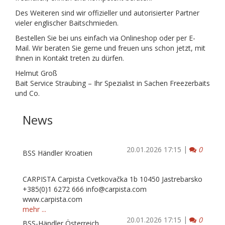
Des Weiteren sind wir offizieller und autorisierter Partner
vieler englischer Baitschmieden.
Bestellen Sie bei uns einfach via Onlineshop oder per E-
Mail. Wir beraten Sie gerne und freuen uns schon jetzt, mit
Ihnen in Kontakt treten zu dürfen.
Helmut Groß
Bait Service Straubing – Ihr Spezialist in Sachen Freezerbaits
und Co.
News
|
Kommen
20.01.2026 17:15
0
BSS Händler Kroatien
CARPISTA Carpista Cvetkovačka 1b 10450 Jastrebarsko
+385(0)1 6272 666 info@carpista.com
www.carpista.com
mehr ...
|
Kommen
20.01.2026 17:15
0
BSS-Händler Österreich