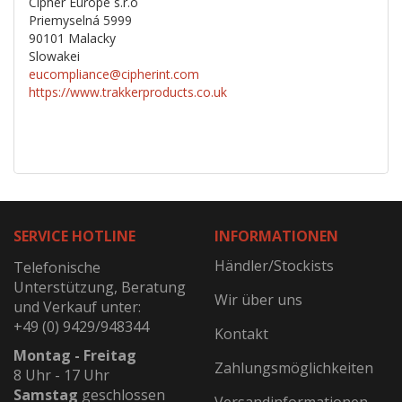
Cipher Europe s.r.o
Priemyselná 5999
90101 Malacky
Slowakei
eucompliance@cipherint.com
https://www.trakkerproducts.co.uk
SERVICE HOTLINE
INFORMATIONEN
Händler/Stockists
Telefonische
Unterstützung, Beratung
Wir über uns
und Verkauf unter:
+49 (0) 9429/948344
Kontakt
Montag - Freitag
Zahlungsmöglichkeiten
8 Uhr - 17 Uhr
Samstag
geschlossen