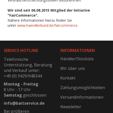
Verbraucherschlichtungsstellen teilzunehmen.
Wir sind seit
06.08.2015
Mitglied der Initiative
"FairCommerce".
Nähere Informationen hierzu finden Sie
unter
www.haendlerbund.de/faircommerce
.
SERVICE HOTLINE
INFORMATIONEN
Händler/Stockists
Telefonische
Unterstützung, Beratung
Wir über uns
und Verkauf unter:
+49 (0) 9429/948344
Kontakt
Montag - Freitag
Zahlungsmöglichkeiten
8 Uhr - 17 Uhr
Samstag
geschlossen
Versandinformationen
info@baitservice.de
Newsletter
Bei größeren