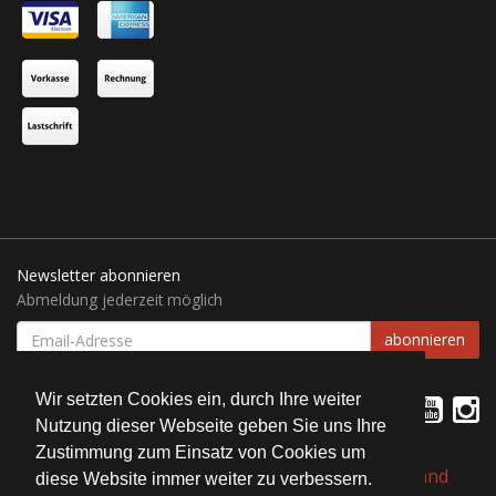
Newsletter abonnieren
Abmeldung jederzeit möglich
EMAIL-
abonnieren
ADRESSE
Wir setzten Cookies ein, durch Ihre weiter
Nutzung dieser Webseite geben Sie uns Ihre
Zustimmung zum Einsatz von Cookies um
*
Alle Preise inkl. gesetzlicher USt., zzgl.
Versand
diese Website immer weiter zu verbessern.