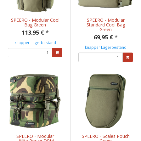
SPEERO - Modular Cool
SPEERO - Modular
Bag Green
Standard Cool Bag
Green
113,95 €
*
69,95 €
*
knapper Lagerbestand
knapper Lagerbestand
SPEERO - Modular
SPEERO - Scales Pouch
Utility Pouch DPM
Green