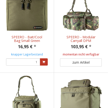
SPEERO - Bait/Cool
SPEERO - Modular
Bag Small Green
Carryall DPM
16,95 €
*
103,95 €
*
knapper Lagerbestand
momentan nicht verfügbar
zum Artikel