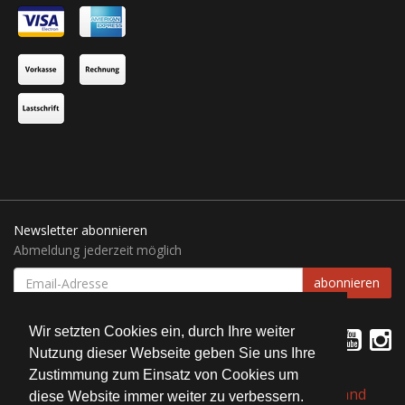
Newsletter abonnieren
Abmeldung jederzeit möglich
EMAIL-
abonnieren
ADRESSE
Wir setzten Cookies ein, durch Ihre weiter
Nutzung dieser Webseite geben Sie uns Ihre
Zustimmung zum Einsatz von Cookies um
*
Alle Preise inkl. gesetzlicher USt., zzgl.
Versand
diese Website immer weiter zu verbessern.