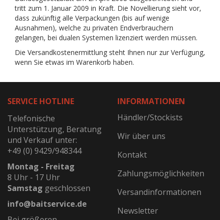
tritt zum 1. Januar 2009 in Kraft. Die Novellierung sieht vor,
dass zukünftig alle Verpackungen (bis auf wenige
Ausnahmen), welche zu privaten Endverbrauchern
gelangen, bei dualen Systemen lizenziert werden müssen.
Die Versandkostenermittlung steht Ihnen nur zur Verfügung,
wenn Sie etwas im Warenkorb haben.
SERVICE HOTLINE
INFORMATIONEN
Händler/Stockists
Telefonische
Unterstützung, Beratung
Wir über uns
und Verkauf unter:
+49 (0) 9429/948344
Kontakt
Montag - Freitag
Zahlungsmöglichkeiten
8 Uhr - 17 Uhr
Samstag
geschlossen
Versandinformationen
info@baitservice.de
Newsletter
Bei größeren