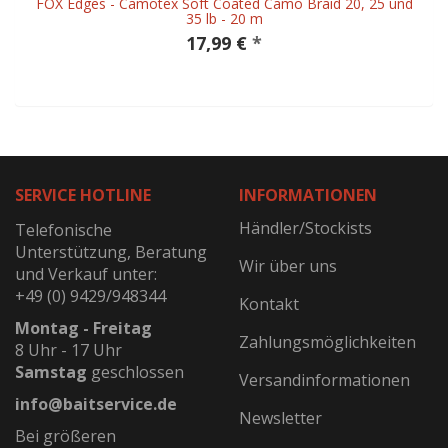
FOX Edges - Camotex Soft Coated Camo Braid 20, 25 und
35 lb - 20 m
17,99 €
*
SERVICE HOTLINE
INFORMATIONEN
Händler/Stockists
Telefonische
Unterstützung, Beratung
Wir über uns
und Verkauf unter:
+49 (0) 9429/948344
Kontakt
Montag - Freitag
Zahlungsmöglichkeiten
8 Uhr - 17 Uhr
Samstag
geschlossen
Versandinformationen
info@baitservice.de
Newsletter
Bei größeren