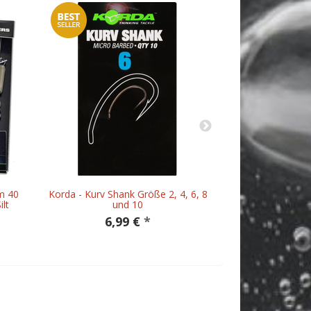
m 40
Korda - Kurv Shank Größe 2, 4, 6, 8
Korda - K
lt
und 10
5,
6,99 €
*