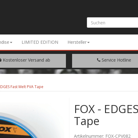
dise
LIMITED EDITION
Hersteller
Kostenloser Versand ab
Service Hotline
EM WARENWERT VON € 200.-
+49 (0) 9429/948344
EDGES Fast Melt PVA Tape
FOX - EDGES
Tape
Artikelnummer:
FOX-CPV082