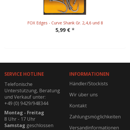
FOX Edges - Curve Shank Gr. 2,4,6 und 8
5,99 €
*
SERVICE HOTLINE
INFORMATIONEN
Händler/Stockists
Telefonische
Unterstützung, Beratung
Wir über uns
und Verkauf unter:
+49 (0) 9429/948344
Kontakt
Montag - Freitag
Zahlungsmöglichkeiten
8 Uhr - 17 Uhr
Samstag
geschlossen
Versandinformationen