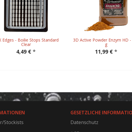
 Edges - Boilie Stops Standard
3D Active Powder Enzym HD -
Clear
g
4,49 €
*
11,99 €
*
MATIONEN
GESETZLICHE INFORMATI
r/Stockists
Datenschutz