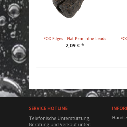
FOX Edges - Flat Pear Inline Leads
FOX
2,09 €
*
SERVICE HOTLINE
INFOR
Händle
Telefonische Unterstützung,
Beratung und Verkauf unter: