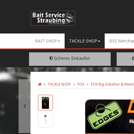
BAIT SHOP
TACKLE SHOP
BSS Merchan
Sicheres Einkaufen
Dank SSL Verschüsselung
EIN
TACKLE SHOP
FOX
FOX Rig-Zubehör & Kleint