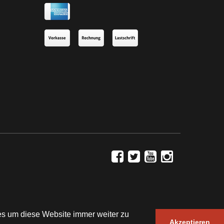
es um diese Website immer weiter zu
JTL-Shop
| Design by ©
WAM
Akzeptieren