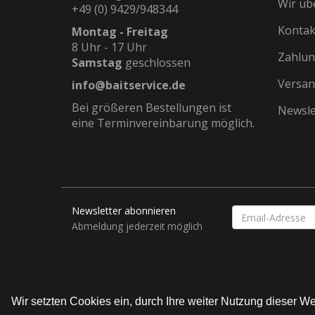
Wir üb
+49 (0) 9429/948344
Kontak
Montag - Freitag
8 Uhr - 17 Uhr
Zahlun
Samstag
geschlossen
Versan
info@baitservice.de
Bei größeren Bestellungen ist
Newsle
eine Terminvereinbarung möglich.
Newsletter abonnieren
EMAIL-
ADRESSE
Abmeldung jederzeit möglich
Wir setzten Cookies ein, durch Ihre weiter Nutzung dieser 
© Bait Service Straubing e.K.