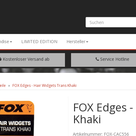
dise
LIMITED EDITION
Hersteller
Kostenloser Versand ab
Service Hotline
EM WARENWERT VON € 200.-
+49 (0) 9429/948344
eile
FOX Edges - Hair Widgets Trans Khaki
FOX Edges -
Khaki
Artikelnummer:
FOX-CAC556