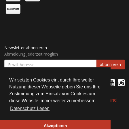
Newsletter abonnieren
Abmeldung jederzeit möglich
EMAIL-
abonnieren
ADRESSE
Wir setzten Cookies ein, durch Ihre weiter
Nutzung dieser Webseite geben Sie uns Ihre
Zustimmung zum Einsatz von Cookies um
*
Alle Preise inkl. gesetzlicher USt., zzgl.
Versand
diese Website immer weiter zu verbessern.
Datenschutz Lesen
© Bait Service Straubing e.K.
Alle Rechte vorbehalten
Akzeptieren
JTL-Shop
| Design by ©
WAM