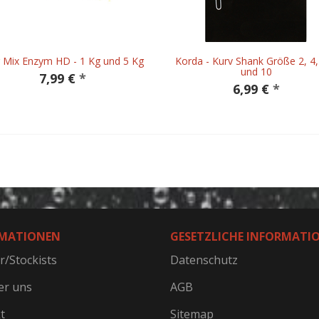
 Mix Enzym HD - 1 Kg und 5 Kg
Korda - Kurv Shank Größe 2, 4,
und 10
7,99 €
*
6,99 €
*
MATIONEN
GESETZLICHE INFORMATI
r/Stockists
Datenschutz
er uns
AGB
t
Sitemap