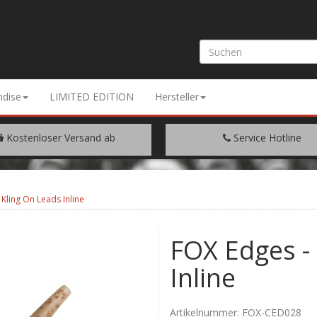
dise
LIMITED EDITION
Hersteller
Kostenloser Versand ab
Service Hotline
EM WARENWERT VON € 200.-
+49 (0) 9429/948344
Kling On Leads Inline
FOX Edges -
Inline
Artikelnummer:
FOX-CED028