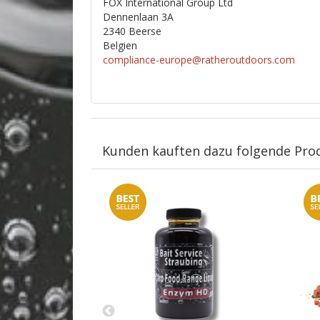
FOX International Group Ltd
Dennenlaan 3A
2340 Beerse
Belgien
compliance-europe@ratheroutdoors.com
Kunden kauften dazu folgende Pro