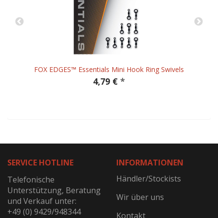
FOX EDGES™ Essentials Mini Hook Ring Swivels
4,79 €
*
SERVICE HOTLINE
INFORMATIONEN
Händler/Stockists
Telefonische
Unterstützung, Beratung
Wir über uns
und Verkauf unter:
+49 (0) 9429/948344
Kontakt