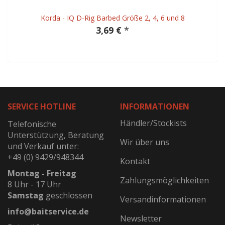
Korda - IQ D-Rig Barbed Größe 2, 4, 6 und 8
3,69 €
*
SERVICE HOTLINE
INFORMATIONEN
Händler/Stockists
Telefonische
Unterstützung, Beratung
Wir über uns
und Verkauf unter:
+49 (0) 9429/948344
Kontakt
Montag - Freitag
Zahlungsmöglichkeiten
8 Uhr - 17 Uhr
Samstag
geschlossen
Versandinformationen
info@baitservice.de
Newsletter