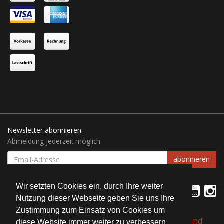
Newsletter abonnieren
Abmeldung jederzeit möglich
EMAIL-
abonnieren
ADRESSE
Wir setzten Cookies ein, durch Ihre weiter
Nutzung dieser Webseite geben Sie uns Ihre
Zustimmung zum Einsatz von Cookies um
*
Alle Preise inkl. gesetzlicher USt., zzgl.
Versand
diese Website immer weiter zu verbessern.