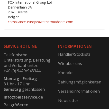
FOX International Group Ltd
Dennenlaan 3A
2340 Beerse
Belgien
compliance-europe@ratheroutdoors.com
SERVICE HOTLINE
INFORMATIONEN
Händler/Stockists
Telefonische
Unterstützung, Beratung
Wir über uns
und Verkauf unter:
+49 (0) 9429/948344
Kontakt
Montag - Freitag
Zahlungsmöglichkeiten
8 Uhr - 17 Uhr
Samstag
geschlossen
Versandinformationen
info@baitservice.de
Newsletter
Bei größeren