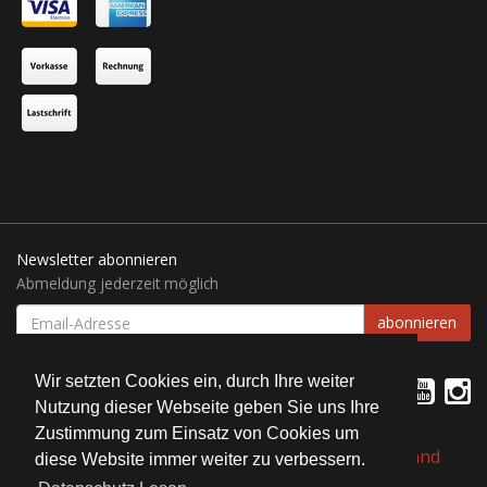
Newsletter abonnieren
Abmeldung jederzeit möglich
EMAIL-
abonnieren
ADRESSE
Wir setzten Cookies ein, durch Ihre weiter
Nutzung dieser Webseite geben Sie uns Ihre
Zustimmung zum Einsatz von Cookies um
*
Alle Preise inkl. gesetzlicher USt., zzgl.
Versand
diese Website immer weiter zu verbessern.