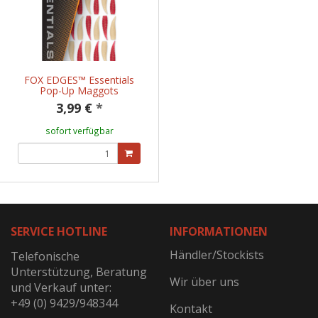
FOX EDGES™ Essentials
Pop-Up Maggots
3,99 €
*
sofort verfügbar
SERVICE HOTLINE
INFORMATIONEN
Händler/Stockists
Telefonische
Unterstützung, Beratung
Wir über uns
und Verkauf unter:
+49 (0) 9429/948344
Kontakt