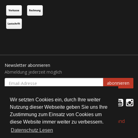
Newsletter abonnieren
Abmeldung jederzeit möglich
EMAIL-
abonnieren
ADRESSE
Wir setzten Cookies ein, durch Ihre weiter
Nutzung dieser Webseite geben Sie uns Ihre
Zustimmung zum Einsatz von Cookies um
*
Alle Preise inkl. gesetzlicher USt., zzgl.
Versand
diese Website immer weiter zu verbessern.
Datenschutz Lesen