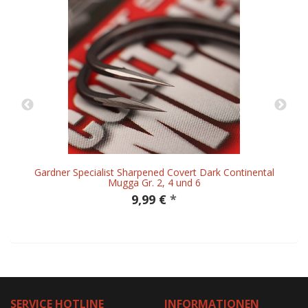
Gardner Specialist Sharpened Covert Dark Continental
Mugga Gr. 2, 4 und 6
9,99 €
*
SERVICE HOTLINE
INFORMATIONEN