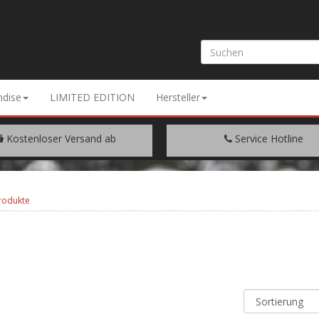
dise
LIMITED EDITION
Hersteller
Kostenloser Versand ab
Service Hotline
EM WARENWERT VON € 200.-
+49 (0) 9429/948344
rodukte