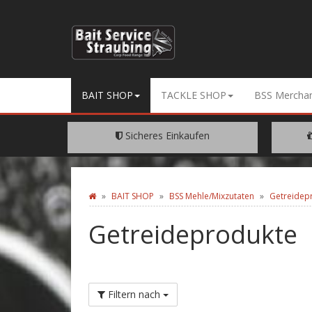
BAIT SHOP
TACKLE SHOP
BSS Merchan
Sicheres Einkaufen
Dank SSL Verschüsselung
EIN
BAIT SHOP
BSS Mehle/Mixzutaten
Getreidep
Getreideprodukte
Filtern nach