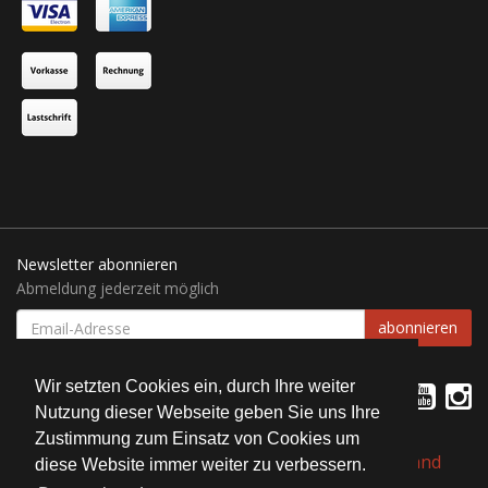
Newsletter abonnieren
Abmeldung jederzeit möglich
EMAIL-
abonnieren
ADRESSE
Wir setzten Cookies ein, durch Ihre weiter
Nutzung dieser Webseite geben Sie uns Ihre
Zustimmung zum Einsatz von Cookies um
*
Alle Preise inkl. gesetzlicher USt., zzgl.
Versand
diese Website immer weiter zu verbessern.