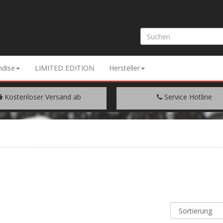
dise
LIMITED EDITION
Hersteller
Kostenloser Versand ab
Service Hotline
EM WARENWERT VON € 200.-
+49 (0) 9429/948344