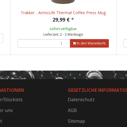
Trakker - ArmoLife Thermal Coffee Press Mug
29,99 €
*
sofort verfügbar
Lieferzeit: 2 - 3 Werktage
In den Warenkorb
MATIONEN
GESETZLICHE INFORMATI
r/Stockists
Datenschutz
er uns
AGB
t
Sitemap