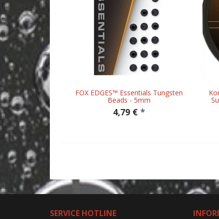
FOX EDGES™ Essentials Tungsten
Kor
Beads - 5mm
Su
4,79 €
*
SERVICE HOTLINE
INFOR