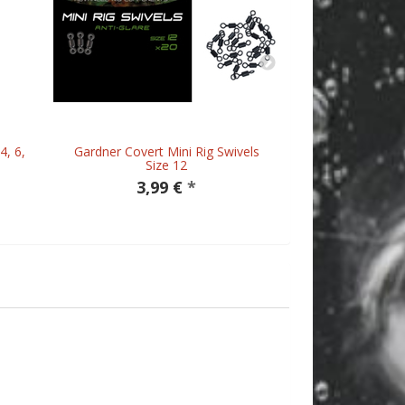
4, 6,
Gardner Covert Mini Rig Swivels
Korda - Dark M
Size 12
Chod
3,99 €
*
7,