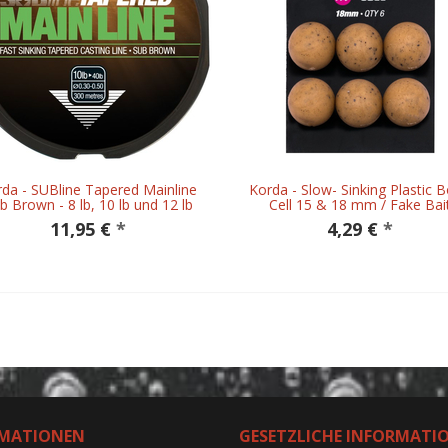
da - SUBline Tapered Mainline
Korda - Slow- Sinking Plastic Bo
b Brown - 8 lb, 10 lb und 12 lb
Cell 15 & 18 mm / Fake Bai
11,95 €
*
4,29 €
*
MATIONEN
GESETZLICHE INFORMATI