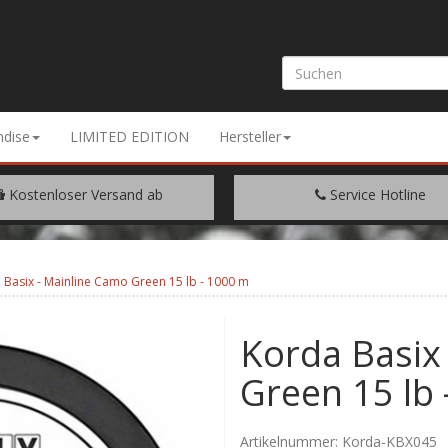
dise
LIMITED EDITION
Hersteller
Kostenloser Versand ab
Service Hotline
EM WARENWERT VON € 200.-
+49 (0) 9429/948344
 Basix - Mainline Camo Green 15 lb - 1000 m
Korda Basix
Green 15 lb
Artikelnummer:
Korda-KBX045