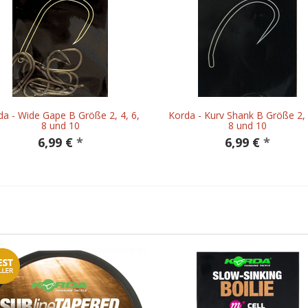
da - Wide Gape B Größe 2, 4, 6,
Korda - Kurv Shank B Größe 2, 
8 und 10
8 und 10
6,99 €
*
6,99 €
*