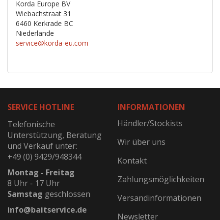
Korda Europe BV
Wiebachstraat 31
6460 Kerkrade BC
Niederlande
service@korda-eu.com
SERVICE HOTLINE
INFORMATIONEN
Händler/Stockists
Telefonische
Unterstützung, Beratung
Wir über uns
und Verkauf unter:
+49 (0) 9429/948344
Kontakt
Montag - Freitag
Zahlungsmöglichkeiten
8 Uhr - 17 Uhr
Samstag
geschlossen
Versandinformationen
info@baitservice.de
Newsletter