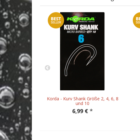
orn / Fake Bait
Korda - Kurv Shank Größe 2, 4, 6, 8
und 10
 €
*
6,99 €
*