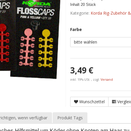
Inhalt 20 Stück
Kategorie:
Korda Rig-Zubehör & 
Farbe
bitte wählen
3,49 €
inkl. 19% USt. , zzgl.
Versand
Wunschzettel
Verglei
ichtigen, wenn verfügbar
Produkt Tags
aches Hilfsmittel um Köder ohne Knoten am Haar zu f