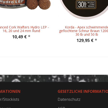
anced Cork Wafters Hydro LEP -
Korda - Apex schwimmend
16, 20 und 24 mm Rund
geflochtene Schnur Braun 1200
30 lb und 50 lb
10,49 €
*
129,95 €
*
MATIONEN
GESETZLICHE INFORMATI
r/Stockists
Datenschutz