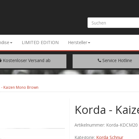
dise
LIMITED EDITION
Hersteller
Kostenloser Versand ab
Service Hotline
EM WARENWERT VON € 200.-
+49 (0) 9429/948344
 - Kaizen Mono Brown
Korda - Kai
Artikelnummer:
Korda-KDCM20
Kategorie:
Korda Schnur