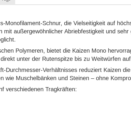
s-Monofilament-Schnur, die Vielseitigkeit auf höch
en mit außergewöhnlicher Abriebfestigkeit und seh
licht.
schen Polymeren, bietet die Kaizen Mono hervorra
irekt unter der Rutenspitze bis zu Weitwürfen au
t-Durchmesser-Verhältnisses reduziert Kaizen di
ssen wie Muschelbänken und Steinen – ohne Kompr
ünf verschiedenen Tragkräften: