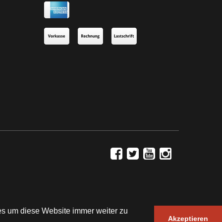
es um diese Website immer weiter zu
JTL-Shop
| Design by ©
WAM
Akzeptieren