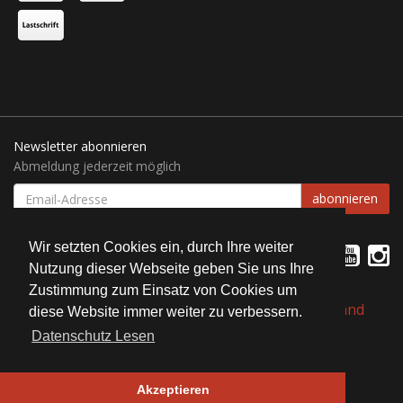
Newsletter abonnieren
Abmeldung jederzeit möglich
EMAIL-
abonnieren
ADRESSE
Wir setzten Cookies ein, durch Ihre weiter
Nutzung dieser Webseite geben Sie uns Ihre
Zustimmung zum Einsatz von Cookies um
*
Alle Preise inkl. gesetzlicher USt., zzgl.
Versand
diese Website immer weiter zu verbessern.
Datenschutz Lesen
© Bait Service Straubing e.K.
Alle Rechte vorbehalten
Akzeptieren
JTL-Shop
| Design by ©
WAM