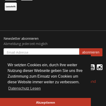
Newsletter abonnieren
Abmeldung jederzeit möglich
EMAIL-
abonnieren
ADRESSE
Wir setzten Cookies ein, durch Ihre weiter
Nutzung dieser Webseite geben Sie uns Ihre
Zustimmung zum Einsatz von Cookies um
*
Alle Preise inkl. gesetzlicher USt., zzgl.
Versand
diese Website immer weiter zu verbessern.
Datenschutz Lesen
© Bait Service Straubing e.K.
Alle Rechte vorbehalten
Akzeptieren
JTL-Shop
| Design by ©
WAM