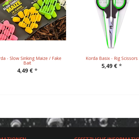
da - Slow Sinking Maize / Fake
Korda Basix - Rig Scissors
Bait
5,49 €
*
4,49 €
*