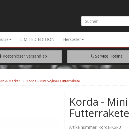
dise
LIMITED EDITION
Hersteller
Kostenloser Versand ab
Service Hotline
EM WARENWERT VON € 200.-
+49 (0) 9429/948344
ern & Marker
Korda - Mini Skyliner Futterrakete
Korda - Mini
Futterraket
Artikelnummer:
Korda-KSP3