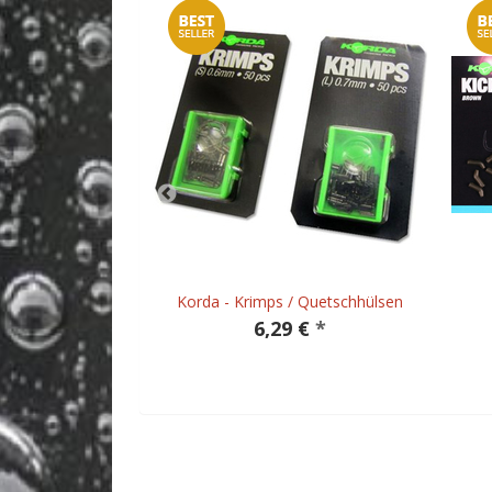
be Medium - 1,6
Korda - Krimps / Quetschhülsen
m
6,29 €
*
 €
*