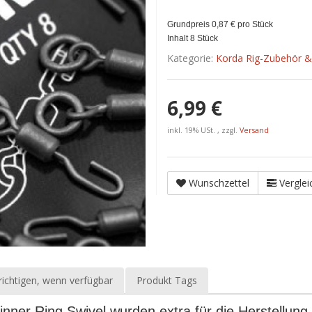
Grundpreis 0,87 € pro Stück
Inhalt 8 Stück
Kategorie:
Korda Rig-Zubehör & 
6,99 €
inkl. 19% USt. , zzgl.
Versand
Wunschzettel
Verglei
ichtigen, wenn verfügbar
Produkt Tags
ner Ring Swivel wurden extra für die Herstellung