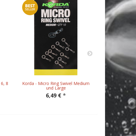
 6, 8
Korda - Micro Ring Swivel Medium
Korda -
und Large
4,
6,49 €
*