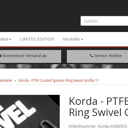
dise
LIMITED EDITION
Hersteller
Kostenloser Versand ab
Service Hotline
EM WARENWERT VON € 200.-
+49 (0) 9429/948344
einteile
Korda - PTFE Coated Spinner Ring Swivel Größe 11
Korda - PTF
Ring Swivel
Artikelnummer:
Korda-KMW005