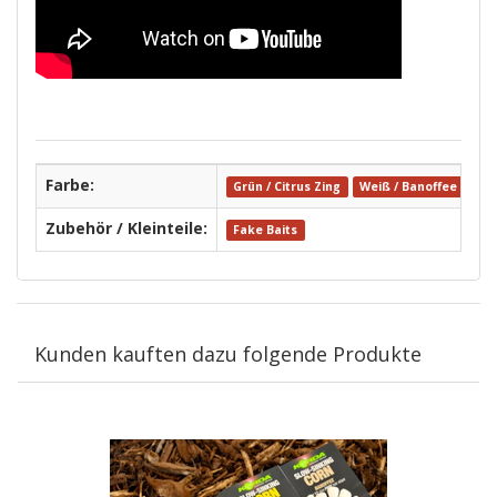
Farbe:
Grün / Citrus Zing
Weiß / Banoffee
Gel
Zubehör / Kleinteile:
Fake Baits
Kunden kauften dazu folgende Produkte