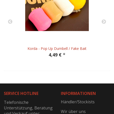
Korda - Pop Up Dumbell / Fake Bait
4,49 €
*
SERVICE HOTLINE
INFORMATIONEN
Händler/Stockists
Telefonische
Unterstützung, Beratung
Wir über uns
und Verkauf unter: