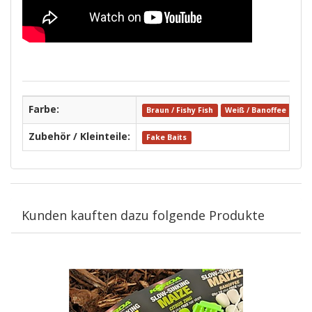
Farbe:
Braun / Fishy Fish
Weiß / Banoffee
Gel
Zubehör / Kleinteile:
Fake Baits
Kunden kauften dazu folgende Produkte