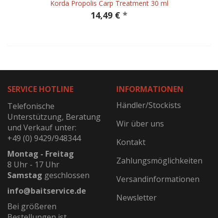
Korda Propolis Carp Treatment 30 ml
14,49 €
*
SERVICE HOTLINE
INFORMATIONEN
Händler/Stockists
Telefonische
Unterstützung, Beratung
Wir über uns
und Verkauf unter:
+49 (0) 9429/948344
Kontakt
Montag - Freitag
Zahlungsmöglichkeiten
8 Uhr - 17 Uhr
Samstag
geschlossen
Versandinformationen
info@baitservice.de
Newsletter
Bei größeren
Bestellungen ist