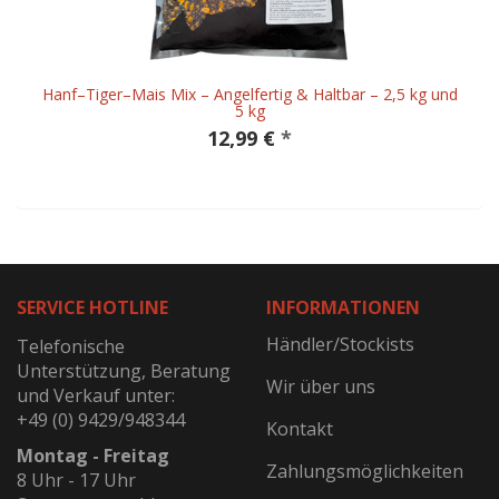
Hanf–Tiger–Mais Mix – Angelfertig & Haltbar – 2,5 kg und
5 kg
12,99 €
*
SERVICE HOTLINE
INFORMATIONEN
Händler/Stockists
Telefonische
Unterstützung, Beratung
Wir über uns
und Verkauf unter:
+49 (0) 9429/948344
Kontakt
Montag - Freitag
Zahlungsmöglichkeiten
8 Uhr - 17 Uhr