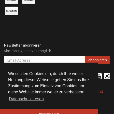
Newsletter abonnieren
Abmeldung jederzeit möglich
EMAIL-
abonnieren
ADRESSE
Wir setzten Cookies ein, durch Ihre weiter
Nutzung dieser Webseite geben Sie uns Ihre
Zustimmung zum Einsatz von Cookies um
*
Alle Preise inkl. gesetzlicher USt., zzgl.
Versand
diese Website immer weiter zu verbessern.
Datenschutz Lesen
© Bait Service Straubing e.K.
Alle Rechte vorbehalten