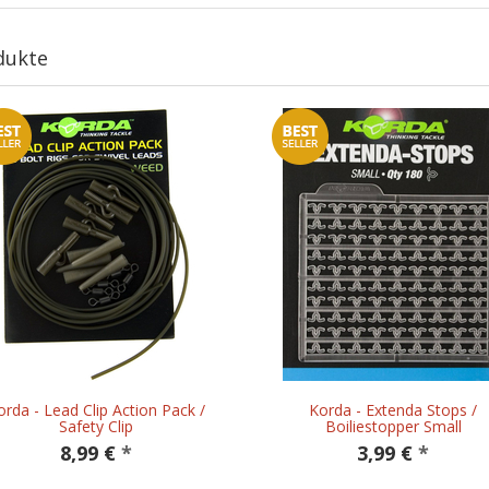
dukte
orda - Lead Clip Action Pack /
Korda - Extenda Stops /
Safety Clip
Boiliestopper Small
8,99 €
*
3,99 €
*