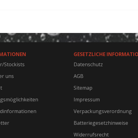
MATIONEN
GESETZLICHE INFORMATI
r/Stockists
Datenschutz
er uns
AGB
t
Sitemap
gsmöglichkeiten
Impressum
dinformationen
Verpackungsverordnung
tter
Batteriegesetzhinweise
Widerrufsrecht