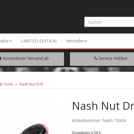
dise
LIMITED EDITION
Hersteller
Kostenloser Versand ab
Service Hotline
EM WARENWERT VON € 200.-
+49 (0) 9429/948344
& Tools
Nash Nut Drill
Nash Nut Dri
Artikelnummer:
Nash-T8806
Grundpreis 4,59 €