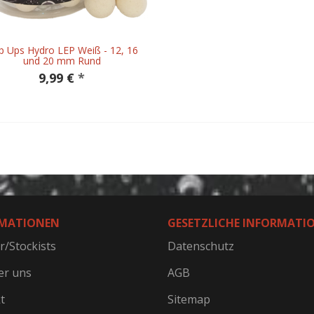
p Ups Hydro LEP Weiß - 12, 16
und 20 mm Rund
9,99 €
*
MATIONEN
GESETZLICHE INFORMATI
r/Stockists
Datenschutz
er uns
AGB
t
Sitemap