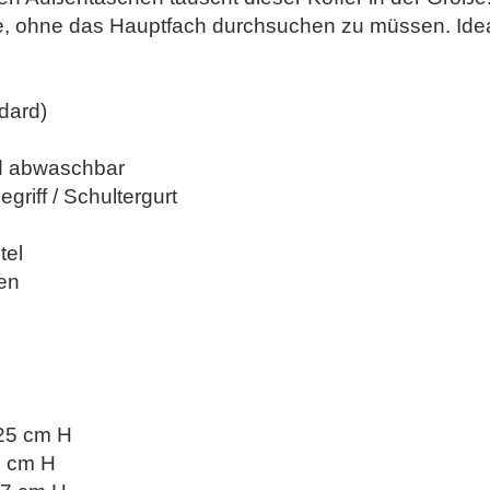
 ohne das Hauptfach durchsuchen zu müssen. Ideal
dard)
nd abwaschbar
riff / Schultergurt
tel
hen
 25 cm H
8 cm H