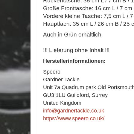
Rückentasche: 35 cm L / 7 cm B / 
Große Fronttasche: 16 cm L / 7 cm
Vordere kleine Tasche: 7,5 cm L / 
Hauptfach: 35 cm L / 26 cm B / 25
Auch in Grün erhältlich
!!! Lieferung ohne Inhalt !!!
Herstellerinformationen:
Speero
Gardner Tackle
Unit 7a Quadrum park Old Portsmout
GU3 1LU Guildford, Surrey
United Kingdom
info@gardnertackle.co.uk
https://www.speero.co.uk/