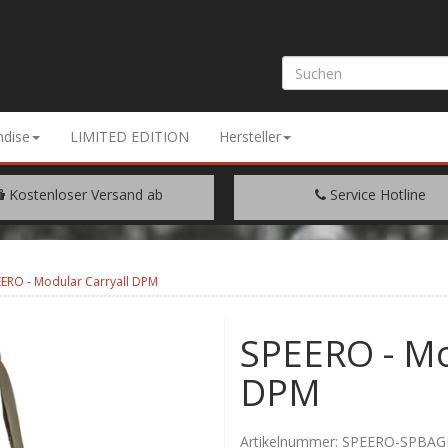
dise
LIMITED EDITION
Hersteller
Kostenloser Versand ab
Service Hotline
EM WARENWERT VON € 200.-
+49 (0) 9429/948344
EERO - Modular Carryall DPM
SPEERO - Mo
DPM
Artikelnummer:
SPEERO-SPBA