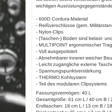
wichtigen Ausrüstungsgegenstände,
- 600D Cordura-Material
- Reißverschlüsse (gem. Militärstan
- Nylon-Clips
- (Taschen-) Böden sind belast- u
- MULTIPOINT ergonomischer Trageg
- Voll ausgepolstert
- Abnehmbarer innerer weicher Beu
- Leicht zugängliche externe Tasc
- Spannungspunktverstärkung
- THERMO Kühlsystem
- Teil des modularen Clipsystems
Fassungsvermögen: 40 L
Gesamtgröße: 61 cm L / 40 cm B /
Endtaschen: 18 cm L / 13 cm B / 1