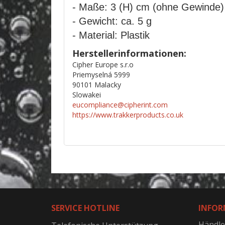
- Maße: 3 (H) cm (ohne Gewinde)
- Gewicht: ca. 5 g
- Material: Plastik
Herstellerinformationen:
Cipher Europe s.r.o
Priemyselná 5999
90101 Malacky
Slowakei
eucompliance@cipherint.com
https://www.trakkerproducts.co.uk
SERVICE HOTLINE
INFOR
Händle