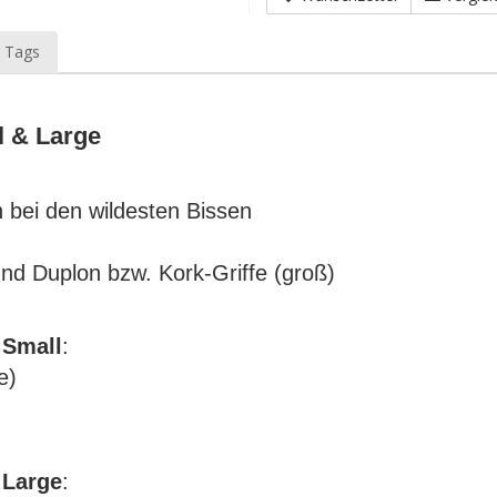
 Tags
l & Large
h bei den wildesten Bissen
 und Duplon bzw. Kork-Griffe (groß)
N
Small
:
e)
N
Large
: