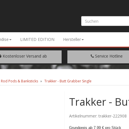
dise
LIMITED EDITION
Hersteller
Kostenloser Versand ab
Service Hotline
EM WARENWERT VON € 200.-
+49 (0) 9429/948344
& Rod Pods & Banksticks
Trakker - Butt Grabber Single
Trakker - Bu
Artikelnummer:
trakker-222908
Grundpreis ab 7,99 € pro Stück