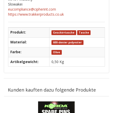
Slowakei
eucompliance@cipherint.com
https://www.trakkerproducts.co.uk
Produkt:
Geschirrtasche
Tasche
Material:
600-denier polyester
Farbe:
Olive
Artikelgewicht:
0,50
Kg
Kunden kauften dazu folgende Produkte