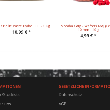
 / Boilie Paste Hydro LEP - 1 Kg
Motaba Carp - Wafters Maj (Le
10 mm - 40 g
10,99 €
*
4,99 €
*
MATIONEN
GESETZLICHE INFORMATI
r/Stockists
Datenschutz
er uns
AGB