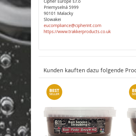
Cipher Europe s.r.o
Priemyselná 5999
90101 Malacky
Slowakei
eucompliance@cipherint.com
https://www.trakkerproducts.co.uk
Kunden kauften dazu folgende Pro