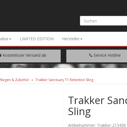
dise
LIMITED EDITION
Hersteller
Kostenloser Versand ab
Service Hotline
EM WARENWERT VON € 200.-
+49 (0) 9429/948344
/Wiegen & Zubehör
Trakker Sanctuary T1 Retention Sling
Trakker San
Sling
Artikelnummer:
Trakker-213430