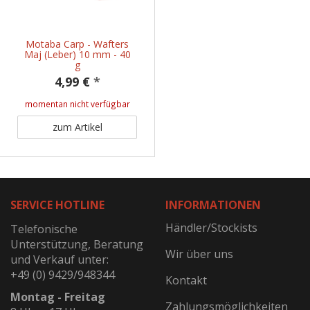
Motaba Carp - Wafters
Maj (Leber) 10 mm - 40
g
4,99 €
*
momentan nicht verfügbar
zum Artikel
SERVICE HOTLINE
INFORMATIONEN
Händler/Stockists
Telefonische
Unterstützung, Beratung
Wir über uns
und Verkauf unter:
+49 (0) 9429/948344
Kontakt
Montag - Freitag
Zahlungsmöglichkeiten