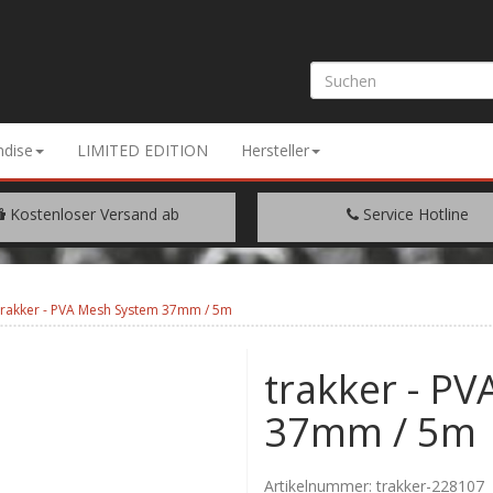
dise
LIMITED EDITION
Hersteller
Kostenloser Versand ab
Service Hotline
EM WARENWERT VON € 200.-
+49 (0) 9429/948344
trakker - PVA Mesh System 37mm / 5m
trakker - P
37mm / 5m
Artikelnummer:
trakker-228107