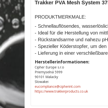
Trakker PVA Mesh System 3
PRODUKTMERKMALE:
- Schnellauflösendes, wasserlös
- Ideal für die Herstellung von mi
- Rückstandsarme und nahezu pH-
- Spezieller Köderstopfer, um de
- Lieferung in einer verschließba
Herstellerinformationen:
Cipher Europe s.r.o
Priemyselná 5999
90101 Malacky
Slowakei
eucompliance@cipherint.com
https://www.trakkerproducts.co.uk