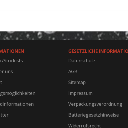
MATIONEN
GESETZLICHE INFORMATI
r/Stockists
Datenschutz
er uns
AGB
t
Sitemap
gsmöglichkeiten
Impressum
dinformationen
Verpackungsverordnung
tter
Batteriegesetzhinweise
Widerrufsrecht