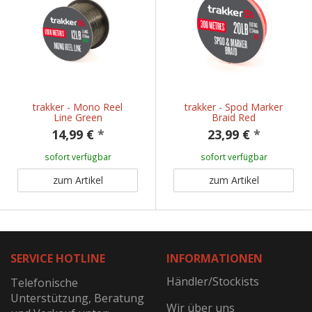
trakker - Mono Reel
trakker - Spod Marker
Line Green
Braid Red
14,99 €
*
23,99 €
*
sofort verfügbar
sofort verfügbar
zum Artikel
zum Artikel
SERVICE HOTLINE
INFORMATIONEN
Händler/Stockists
Telefonische
Unterstützung, Beratung
Wir über uns