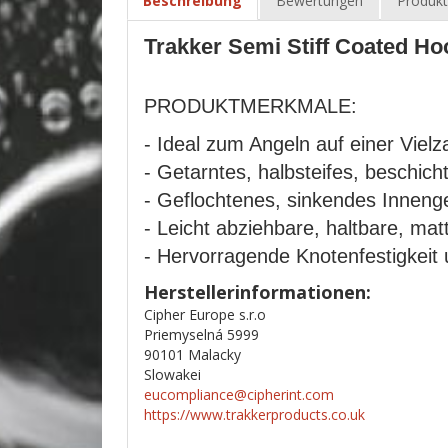
Beschreibung
Bewertungen
Produkt
Trakker Semi Stiff Coated Hoo
PRODUKTMERKMALE:
- Ideal zum Angeln auf einer Viel
- Getarntes, halbsteifes, beschich
- Geflochtenes, sinkendes Inneng
- Leicht abziehbare, haltbare, ma
- Hervorragende Knotenfestigkeit 
Herstellerinformationen:
Cipher Europe s.r.o
Priemyselná 5999
90101 Malacky
Slowakei
eucompliance@cipherint.com
https://www.trakkerproducts.co.uk