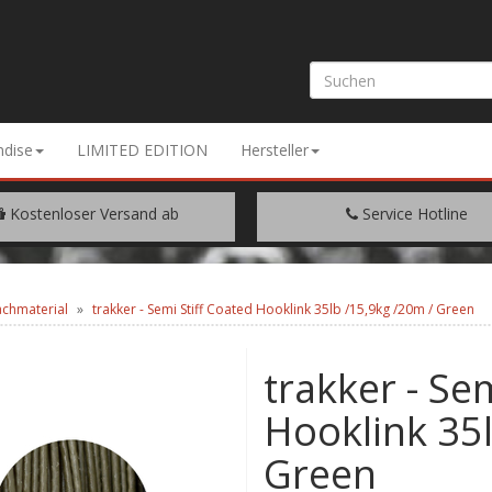
dise
LIMITED EDITION
Hersteller
Kostenloser Versand ab
Service Hotline
EM WARENWERT VON € 200.-
+49 (0) 9429/948344
achmaterial
trakker - Semi Stiff Coated Hooklink 35lb /15,9kg /20m / Green
trakker - Se
Hooklink 35l
Green