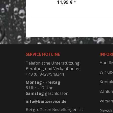
 €
*
11,99 €
*
SERVICE HOTLINE
INFOR
Händle
Telefonische Unterstützung,
Beratung und Verkauf unter:
Wir üb
+49 (0) 9429/948344
Kontak
Montag - Freitag
8 Uhr - 17 Uhr
Zahlun
Samstag
geschlossen
Versan
info@baitservice.de
Bei größeren Bestellungen ist
Newsle