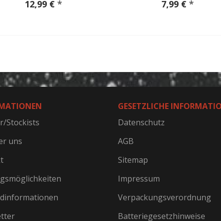
12,99 €
*
7,99 €
*
MATIONEN
GESETZLICHE INFORMATI
r/Stockists
Datenschutz
er uns
AGB
t
Sitemap
gsmöglichkeiten
Impressum
dinformationen
Verpackungsverordnung
tter
Batteriegesetzhinweise