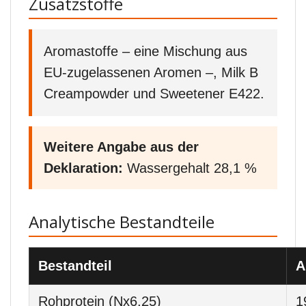
Zusatzstoffe
Aromastoffe – eine Mischung aus
EU-zugelassenen Aromen –, Milk B
Creampowder und Sweetener E422.
Weitere Angabe aus der
Deklaration:
Wassergehalt 28,1 %
Analytische Bestandteile
Bestandteil
A
Rohprotein (Nx6,25)
1