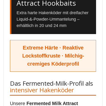
Attract Hookbaits
Extra harte Hakenköder mit dreifacher
Liquid-&-Powder-Ummantelung –
erhältlich in 20 und 24 mm
Extreme Härte · Reaktive
Lockstoffkruste · Milchig-
cremiges Köderprofil
Das Fermented-Milk-Profil als
intensiver Hakenköder
Unsere
Fermented Milk Attract