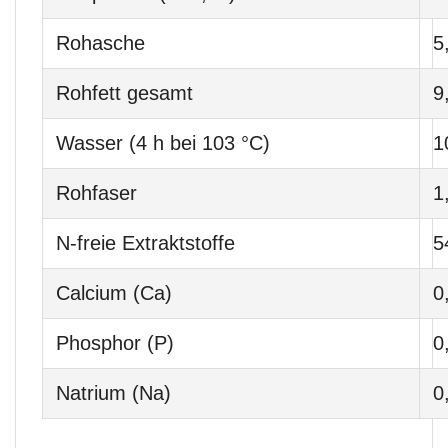
Rohasche
5
Rohfett gesamt
9
Wasser (4 h bei 103 °C)
1
Rohfaser
1
N-freie Extraktstoffe
5
Calcium (Ca)
0
Phosphor (P)
0
Natrium (Na)
0