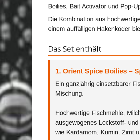
Boilies, Bait Activator und Pop-U
Die Kombination aus hochwertige
einem auffälligen Hakenköder biet
Das Set enthält
1. Orient Spice Boilies – S
Ein ganzjährig einsetzbarer Fi
Mischung.
Hochwertige Fischmehle, Milch
ausgewogenes Lockstoff- und N
wie Kardamom, Kumin, Zimt un