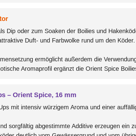
tor
als Dip oder zum Soaken der Boilies und Hakenkö
 attraktive Duft- und Farbwolke rund um den Köder.
mmensetzung ermöglicht außerdem die Verwendun
ische Aromaprofil ergänzt die Orient Spice Boilie
ps – Orient Spice, 16 mm
s mit intensiv würzigem Aroma und einer auffällig
d sorgfältig abgestimmte Additive erzeugen ein zus
nköder deutlich vom Gewässergrund und vom übrige