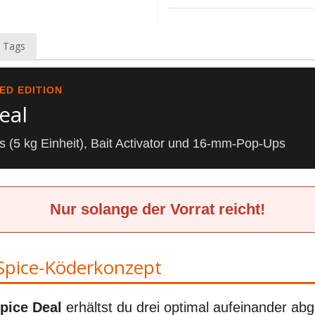
 Tags
TED EDITION
eal
es (5 kg Einheit), Bait Activator und 16-mm-Pop-Ups
Nur solange der Vorrat reicht!
Spice-Köderkonzept
pice Deal
erhältst du drei optimal aufeinander ab