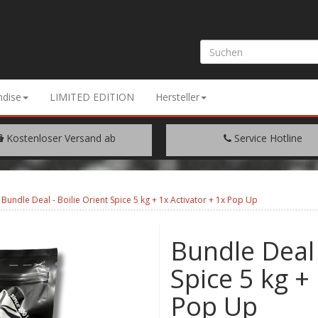
dise
LIMITED EDITION
Hersteller
Kostenloser Versand ab
Service Hotline
EM WARENWERT VON € 200.-
+49 (0) 9429/948344
Bundle Deal - Boilie Orient Spice 5 kg + 1x Activator + 1x Pop Up
Bundle Deal 
Spice 5 kg +
Pop Up