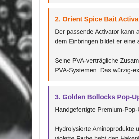
2. Orient Spice Bait Activa
Der passende Activator kann 
dem Einbringen bildet er eine
Seine PVA-verträgliche Zusa
PVA-Systemen. Das würzig-exot
3. Golden Bollocks Pop-U
Handgefertigte Premium-Pop-Up
Hydrolysierte Aminoprodukte un
violette Farbe hebt den Hake