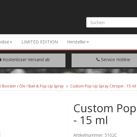
dise
LIMITED EDITION
Hersteller
Kostenloser Versand ab
Service Hotline
EM WARENWERT VON € 200.-
+49 (0) 9429/948344
r / Booster / Öle / Bait & Pop Up Spray
Custom Pop Up Spray Citropin - 15 ml
Custom Pop 
- 15 ml
Artikelnummer:
5102C