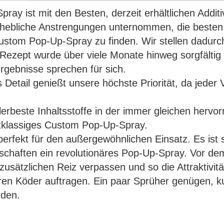
ray ist mit den Besten, derzeit erhältlichen Addit
rhebliche Anstrengungen unternommen, die besten
stom Pop-Up-Spray zu finden. Wir stellen dadurch
des Rezept wurde über viele Monate hinweg sorgfälti
rgebnisse sprechen für sich.
 Detail genießt unsere höchste Priorität, da jede
 allerbeste Inhaltsstoffe in der immer gleichen her
stklassiges Custom Pop-Up-Spray.
rfekt für den außergewöhnlichen Einsatz. Es ist si
nschaften ein revolutionäres Pop-Up-Spray. Vor d
ätzlichen Reiz verpassen und so die Attraktivitä
hren Köder auftragen. Ein paar Sprüher genügen, k
rden.