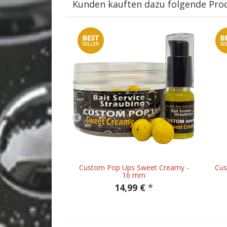
Kunden kauften dazu folgende Pro
ay Pink-Chicken
Custom Pop Ups Sweet Creamy -
Cus
 ml
16 mm
 €
*
14,99 €
*