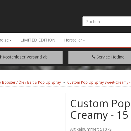
dise
LIMITED EDITION
Hersteller
Kostenloser Versand ab
Service Hotline
EM WARENWERT VON € 200.-
+49 (0) 9429/948344
r / Booster / Öle / Bait & Pop Up Spray
Custom Pop Up Spray Sweet-Creamy -
Custom Pop 
Creamy - 15
Artikelnummer:
5107S