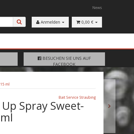
News
Anmelden
0,00 €
FACEBOOK
BESUCHEN SIE UNS AUF
BESUCHEN SIE UNS AUF
FACEBOOK
 15 ml
Bait Service Straubing
Up Spray Sweet-
 ml