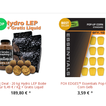
g Deal - 20 kg Hydro LEP Boilie
FOX EDGES™ Essentials Pop
ür 9,49 € / Kg + Gratis Liquid
Corn Gelb
189,80 €
*
3,59 €
*