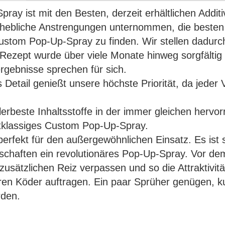
ray ist mit den Besten, derzeit erhältlichen Addit
rhebliche Anstrengungen unternommen, die besten
stom Pop-Up-Spray zu finden. Wir stellen dadurch
des Rezept wurde über viele Monate hinweg sorgfälti
rgebnisse sprechen für sich.
 Detail genießt unsere höchste Priorität, da jede
 allerbeste Inhaltsstoffe in der immer gleichen her
stklassiges Custom Pop-Up-Spray.
rfekt für den außergewöhnlichen Einsatz. Es ist si
nschaften ein revolutionäres Pop-Up-Spray. Vor d
ätzlichen Reiz verpassen und so die Attraktivitä
hren Köder auftragen. Ein paar Sprüher genügen, k
rden.