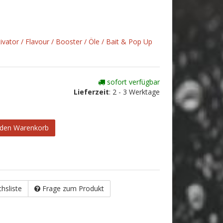
tivator / Flavour / Booster / Öle / Bait & Pop Up
sofort verfügbar
Lieferzeit
:
2 - 3 Werktage
 den Warenkorb
chsliste
Frage zum Produkt