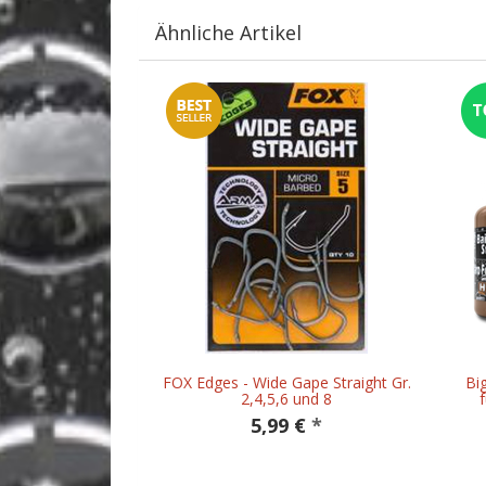
Ähnliche Artikel
FOX Edges - Wide Gape Straight Gr.
Bi
2,4,5,6 und 8
f
5,99 €
*