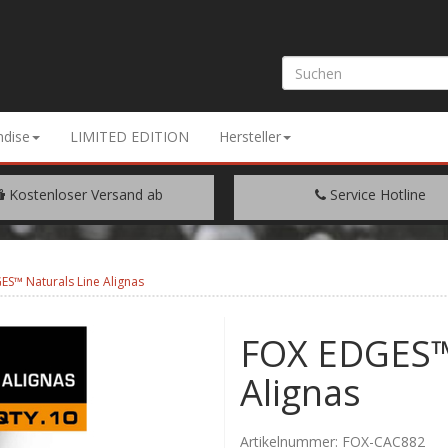
dise
LIMITED EDITION
Hersteller
Kostenloser Versand ab
Service Hotline
EM WARENWERT VON € 200.-
+49 (0) 9429/948344
S™ Naturals Line Alignas
FOX EDGES™ 
Alignas
Artikelnummer:
FOX-CAC882