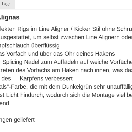
 Tags
lignas
kten Rigs im Line Aligner / Kicker Stil ohne Schr
gestattet, um selbst zwischen Line Alignern oder 
fschlauch überflüssig
das Vorfach und über das Öhr deines Hakens
Splicing Nadel zum Auffädeln auf weiche Vorfäch
treten des Vorfachs am Haken nach innen, was d
e des Karpfens verbessert
ls”-Farbe, die mit dem Dunkelgrün sehr unauffällig
t Licht hindurch, wodurch sich die Montage viel
send
gen geliefert