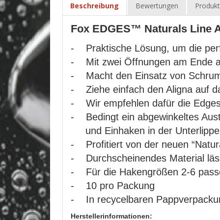
Beschreibung
Bewertungen
Produkt
Fox EDGES™ Naturals Line A
- Praktische Lösung, um die perfe
- Mit zwei Öffnungen am Ende aus
- Macht den Einsatz von Schrump
- Ziehe einfach den Aligna auf 
- Wir empfehlen dafür die Edges 
- Bedingt ein abgewinkeltes Aus
und Einhaken in der Unterlipp
- Profitiert von der neuen “Natura
- Durchscheinendes Material läss
- Für die Hakengrößen 2-6 pas
- 10 pro Packung
- In recycelbaren Pappverpackun
Herstellerinformationen: