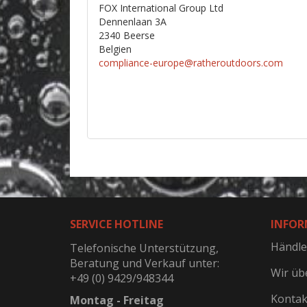
FOX International Group Ltd
Dennenlaan 3A
2340 Beerse
Belgien
compliance-europe@ratheroutdoors.com
SERVICE HOTLINE
INFOR
Händle
Telefonische Unterstützung,
Beratung und Verkauf unter:
Wir üb
+49 (0) 9429/948344
Kontak
Montag - Freitag