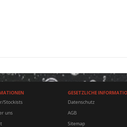
MATIONEN
GESETZLICHE INFORMATI
r/Stockists
Datenschutz
er uns
AGB
t
Sitemap