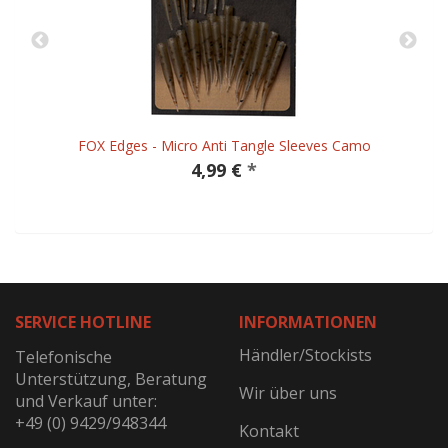
FOX Edges - Micro Anti Tangle Sleeves Camo
4,99 €
*
SERVICE HOTLINE
INFORMATIONEN
Händler/Stockists
Telefonische
Unterstützung, Beratung
Wir über uns
und Verkauf unter:
+49 (0) 9429/948344
Kontakt