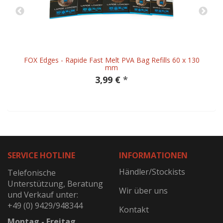
FOX Edges - Rapide Fast Melt PVA Bag Refills 60 x 130
mm
3,99 €
*
SERVICE HOTLINE
INFORMATIONEN
Händler/Stockists
Telefonische
Unterstützung, Beratung
Wir über uns
und Verkauf unter:
+49 (0) 9429/948344
Kontakt
Montag - Freitag