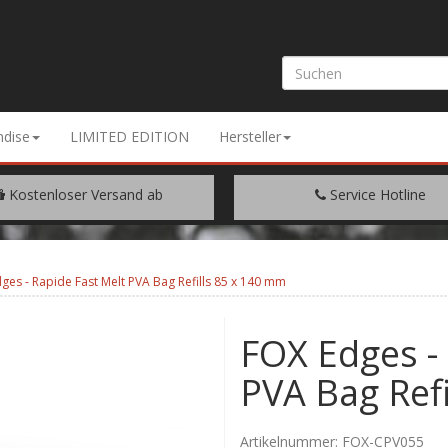
dise
LIMITED EDITION
Hersteller
Kostenloser Versand ab
Service Hotline
EM WARENWERT VON € 200.-
+49 (0) 9429/948344
ges - Rapide Fast Melt PVA Bag Refills 85 x 140 mm
FOX Edges - 
PVA Bag Ref
Artikelnummer:
FOX-CPV055